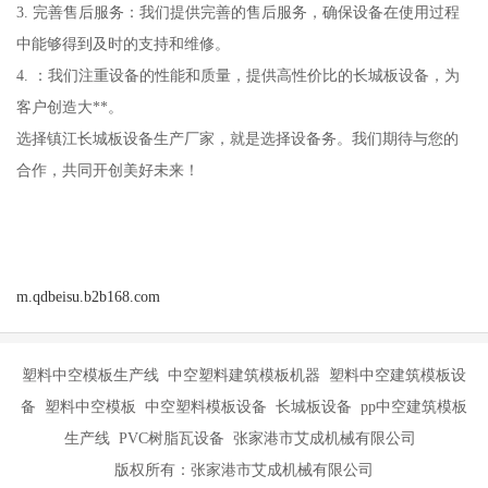
3. 完善售后服务：我们提供完善的售后服务，确保设备在使用过程
中能够得到及时的支持和维修。
4. ：我们注重设备的性能和质量，提供高性价比的长城板设备，为
客户创造大**。
选择镇江长城板设备生产厂家，就是选择设备务。我们期待与您的
合作，共同开创美好未来！
m.qdbeisu.b2b168.com
塑料中空模板生产线 中空塑料建筑模板机器 塑料中空建筑模板设
备 塑料中空模板 中空塑料模板设备 长城板设备 pp中空建筑模板
生产线 PVC树脂瓦设备 张家港市艾成机械有限公司
版权所有：张家港市艾成机械有限公司