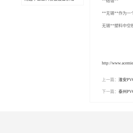
**结语**
**无锡**作
无锡**塑料中
http://www.acemi
上一篇：
淮安P
下一篇：
泰州P