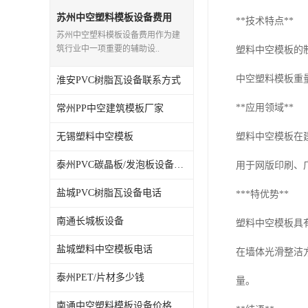
苏州中空塑料模板设备费用
**技术特点**
苏州中空塑料模板设备费用作为建
筑行业中一项重要的辅助设..
塑料中空模板的
中空塑料模板重
淮安PVC树脂瓦设备联系方式
**应用领域**
常州PP中空建筑模板厂家
无锡塑料中空模板
塑料中空模板在
泰州PVC碳晶板/发泡板设备费用
用于网版印刷、
盐城PVC树脂瓦设备电话
***特优势**
南通长城板设备
塑料中空模板具
盐城塑料中空模板电话
在墙体光滑整洁
泰州PET/片材多少钱
量。
南通中空塑料模板设备价格