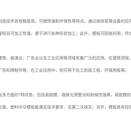
制造技术具有精度高、可塑性强和环保性等特点。通过熔体泵等设备的应
量轻且可加工性强，便于进行各种形状加工；此外，模板可回收利用，符
建筑、装潢业、广告业以及工业应用等领域有着广泛的应用。在建筑领域
广告标牌制作等；在工业应用中，则可用于化工防腐工程、环保用板等。
有多方面的*特优势，包括易脱模、墙体光滑整洁和耐候性强等。易脱模
方面，塑料中空模板能满足技术要求，无需二次抹灰；另外，模板具有较