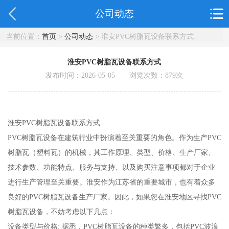
公司动态
当前位置：
首页
>
公司动态
> 淮安PVC树脂瓦设备联系方式
淮安PVC树脂瓦设备联系方式
发布时间：2026-05-05 浏览次数：
879
次
淮安PVC树脂瓦设备联系方式
PVC树脂瓦设备在建筑行业中扮演着至关重要的角色。作为生产PVC
树脂瓦（塑料瓦）的机械，其工作原理、类型、价格、生产厂家、
技术参数、功能特点、服务与支持、以及购买注意事项都对于企业
进行生产管理至关重要。淮安作为江苏省的重要城市，也有着众多
良好的PVC树脂瓦设备生产厂家。因此，如果您在淮安地区寻找PVC
树脂瓦设备，不妨考虑以下几点：
设备类型与价格: 据悉，PVC树脂瓦设备的种类繁多，包括PVC波浪