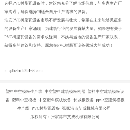
选择PVC树脂瓦设备时，建议您充分了解市场信息，与多家生产厂
家沟通，确保选择到适合自身生产需求的设备。
淮安PVC树脂瓦设备市场不断发展与壮大，希望在未来能够见证多
的设备生产厂家涌现，为建筑行业的发展贡献力量。如果您有关于
PVC树脂瓦设备的需求或疑问，不妨与当地的设备生产厂家联系，
获得多的建议和支持。愿您在PVC树脂瓦设备领域大的成功！
m.qdbeisu.b2b168.com
塑料中空模板生产线 中空塑料建筑模板机器 塑料中空建筑模板设
备 塑料中空模板 中空塑料模板设备 长城板设备 pp中空建筑模板
生产线 PVC树脂瓦设备 张家港市艾成机械有限公司
版权所有：张家港市艾成机械有限公司