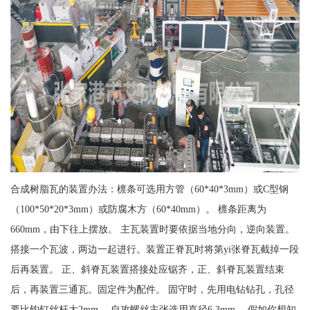
合成树脂瓦的装置办法：檩条可选用方管（60*40*3mm）或C型钢
（100*50*20*3mm）或防腐木方（60*40mm）。 檩条距离为
660mm，由下往上摆放。 主瓦装置时要依据当地分向，逆向装置。
搭接一个瓦波，两边一起进行。装置正脊瓦时将第yi张脊瓦截掉一段
后再装置。 正、斜脊瓦装置搭接处应锯齐，正、斜脊瓦装置结束
后，再装置三通瓦。固定件为配件。 固守时，先用电钻钻孔，孔径
要比钩钉丝杆大2mm。 自攻螺丝主张选用直径6.3mm。 假如你想知