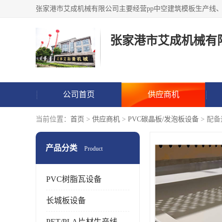
张家港市艾成机械有
公司首页
供应商机
当前位置：
首页
>
供应商机
>
PVC碳晶板/发泡板设备
> 配
产品分类
Product
PVC树脂瓦设备
长城板设备
PET/PLA片材生产线