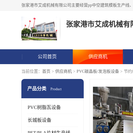
张家港市艾成机械有
公司首页
供应商机
当前位置：
首页
>
供应商机
>
PVC碳晶板/发泡板设备
> 节
产品分类
Product
PVC树脂瓦设备
长城板设备
PET/PLA片材生产线