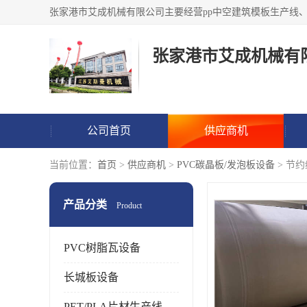
张家港市艾成机械有
公司首页
供应商机
当前位置：
首页
>
供应商机
>
PVC碳晶板/发泡板设备
> 节
产品分类
Product
PVC树脂瓦设备
长城板设备
PET/PLA片材生产线