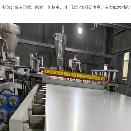
、斜纹；具有防腐、防潮、防蛀虫、并且比纯塑料硬度高，有类似木材的