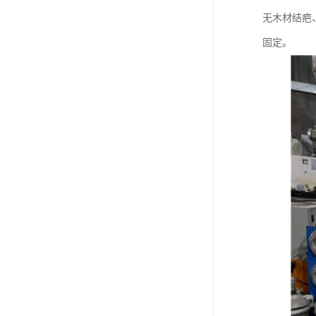
无木材结疤
固定。