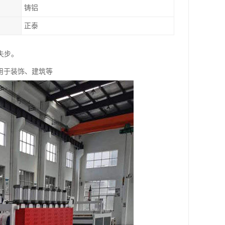
铸铝
正泰
失步。
用于装饰、建筑等