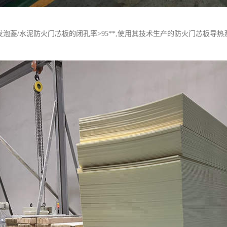
泡菱/水泥防火门芯板的闭孔率>95**,使用其技术生产的防火门芯板导热系数只