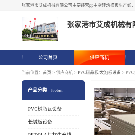
张家港市艾成机械有
公司首页
供应商机
当前位置：
首页
>
供应商机
>
PVC碳晶板/发泡板设备
> P
产品分类
Product
PVC树脂瓦设备
长城板设备
PET/PLA片材生产线