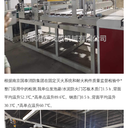
根据南京国泰消防集团在固定灭火系统和耐火构件质量监督检验中*
整门应用中的检测,我单位发泡菱/水泥防火门芯板木质门1.5 h ,背面
平均温升52.3℃,*高单点温升89.6℃。钢质门0.5 h ,背面平均温升
30.3℃ ,*高单点温升60.7℃。