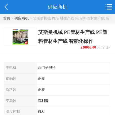
供应商机
首页
>
供应商机
> 艾斯曼机械 PE管材生产线 PE塑料管材生产线 智
能化操作
艾斯曼机械 PE管材生产线 PE塑
料管材生产线 智能化操作
230000.00
元/个 起
主电机
西门子贝得
接触器
正泰
断路器
正泰
变频器
海利普
温度控制
PLC