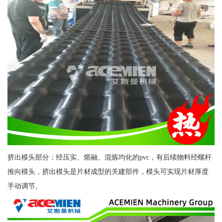
挤出模头部分：经压实、熔融、混炼均化的pvc，有后续物料经螺杆
推向模头，挤出模头是片材成型的关建部件，模头可实现片材厚度
手动调节。