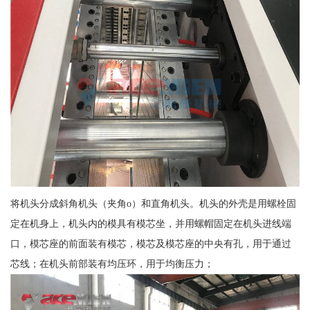
将机头分成斜角机头（夹角o）和直角机头。机头的外壳是用螺栓固
定在机身上，机头内的模具有模芯坐，并用螺帽固定在机头进线端
口，模芯座的前面装有模芯，模芯及模芯座的中央有孔，用于通过
芯线；在机头前部装有均压环，用于均衡压力；