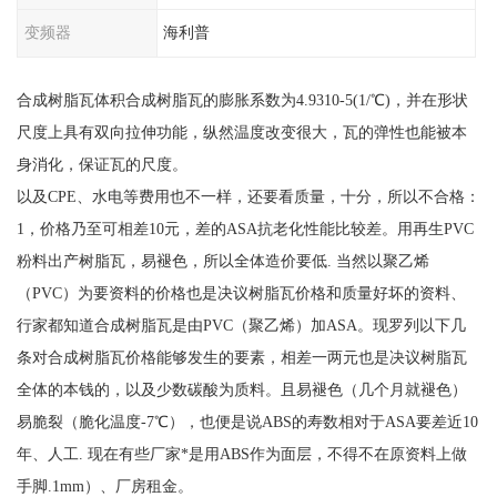
变频器
海利普
合成树脂瓦体积合成树脂瓦的膨胀系数为4.9310-5(1/℃)，并在形状
尺度上具有双向拉伸功能，纵然温度改变很大，瓦的弹性也能被本
身消化，保证瓦的尺度。
以及CPE、水电等费用也不一样，还要看质量，十分，所以不合格：
1，价格乃至可相差10元，差的ASA抗老化性能比较差。用再生PVC
粉料出产树脂瓦，易褪色，所以全体造价要低. 当然以聚乙烯
（PVC）为要资料的价格也是决议树脂瓦价格和质量好坏的资料、
行家都知道合成树脂瓦是由PVC（聚乙烯）加ASA。现罗列以下几
条对合成树脂瓦价格能够发生的要素，相差一两元也是决议树脂瓦
全体的本钱的，以及少数碳酸为质料。且易褪色（几个月就褪色）
易脆裂（脆化温度-7℃），也便是说ABS的寿数相对于ASA要差近10
年、人工. 现在有些厂家*是用ABS作为面层，不得不在原资料上做
手脚.1mm）、厂房租金。