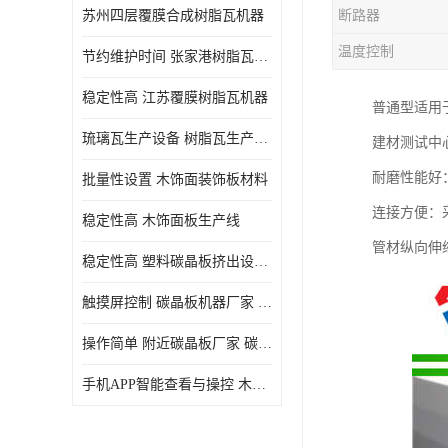
苏州四层覆膜合成树脂瓦机器
断路器
温度控制
节约维护时间 张家港树脂瓦小青瓦成型机
稳定性高 江苏覆膜树脂瓦机器
普通型适用
琉璃瓦生产设备 树脂瓦生产设备
建材测试中
耐磨性能好
批量性设置 木饰面装饰板材料
连接方便：
稳定性高 木饰面板生产线
管材纵向伸
稳定性高 塑料碳晶板挤出设备 碳晶板设备
触摸屏控制 碳晶板机器厂家 碳晶板全屋装修的利和弊
操作简单 附近碳晶板厂家 碳晶板机器厂家
手机APP智能查看与操控 木饰面板机器