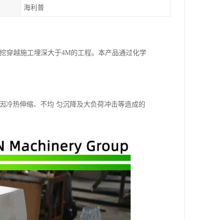
海利普
挖穿越施工埋深大于4M的工程。本产品通过化学
因冷热伸缩、不均 匀沉降及大负荷冲击等造成的