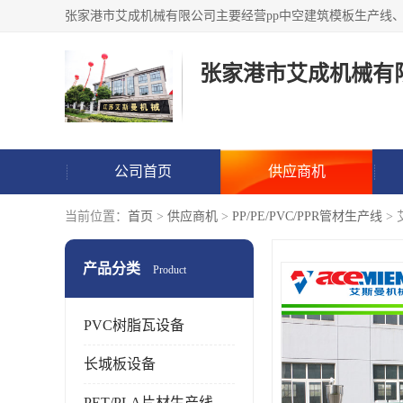
张家港市艾成机械有
公司首页
供应商机
当前位置：
首页
>
供应商机
>
PP/PE/PVC/PPR管材生产线
>
产品分类
Product
PVC树脂瓦设备
长城板设备
PET/PLA片材生产线