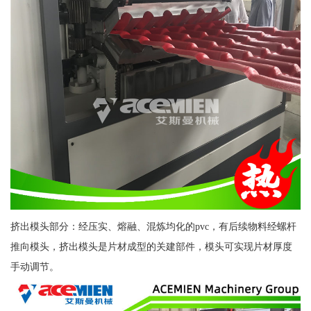
挤出模头部分：经压实、熔融、混炼均化的pvc，有后续物料经螺杆
推向模头，挤出模头是片材成型的关建部件，模头可实现片材厚度
手动调节。