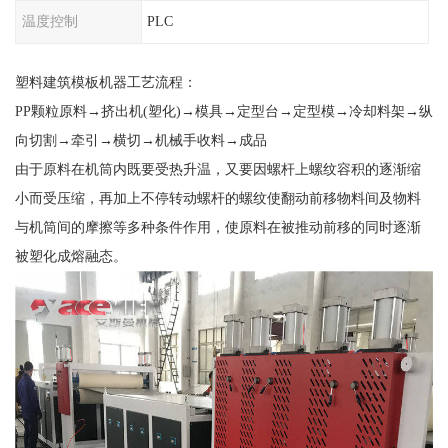
温度控制
PLC
塑料建筑模板机器工艺流程：
PP颗粒原料→挤出机(塑化)→模具→定型台→定型模→冷却料架→纵
向切割→牵引→横切→机械手收料→成品
由于原料在机筒内既要受热升温，又要因螺杆上螺纹容积的逐渐缩
小而受压缩，再加上不停转动螺杆的螺纹使翻动前移物料间及物料
与机筒间的摩擦等多种条件作用，使原料在被推动前移的同时逐渐
被塑化成熔融态。