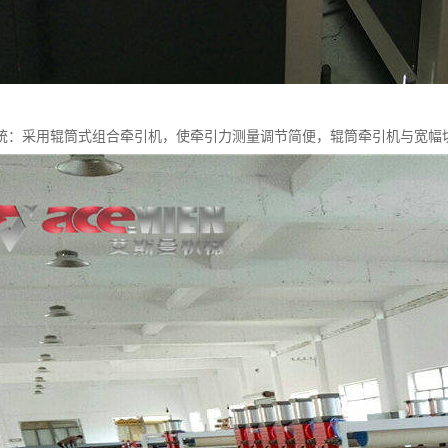
统：采用辊筒式组合牵引机，使牵引力测量调节简便，辊筒牵引机与宽幅