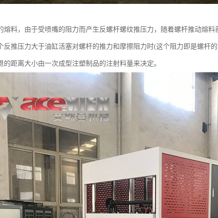
的熔料，由于受喷嘴的阻力而产生反螺杆螺纹推压力，随着螺杆推动熔料
个反推压力大于油缸活塞对螺杆的推力和摩擦阻力时(这个阻力即是螺杆的
退的距离大小由一次成型注塑制品的注射料量来决定。