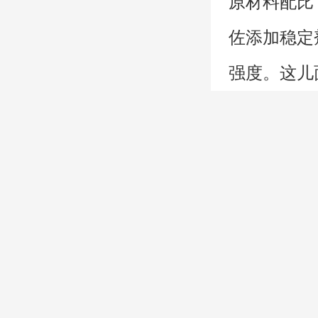
原材料配比
佐添加稳定
在线留
强度。这儿
述。原资料
还有重要的
两边设置排
终房子边檐
位宜选用金
100mm