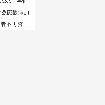
ASA，再辅
少数碳酸添加
3639597
笔者不再赘
在山君窗上方
水办法处理。
檐板，檐口部
向内伸金
河南树脂瓦施