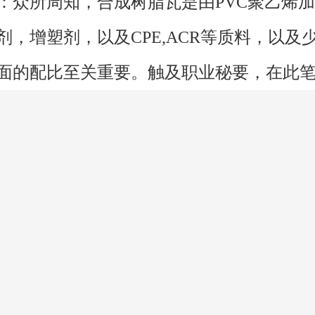
：众所周知，合成树脂瓦是由PVC聚乙烯加
剂，增塑剂，以及CPE,ACR等质料，以及
言
短信
拔打电话 1801
面的配比至关重要。触及职业秘要，在此
的本钱纷歧，份额纷歧，价格大相径庭！
一个当地便是山君窗周边的排水处理，应
水槽，装置施工依照山墙、水箱、烟囱泛
和屋檐还要处理好排水，一起维护下面的
属滴水板或合成树脂封檐板，由屋面边檐
向下曲折盖住檐口。上述讲的这几处，都是在