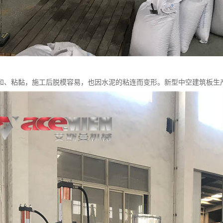
和、粘黏，施工后脱模容易，也因水泥的粘连而变形。新型中空建筑板生