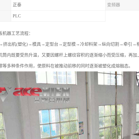
正泰
变频器
PLC
板机器工艺流程：
料→挤出机(塑化)→模具→定型台→定型模→冷却料架→纵向切割→牵引→
机筒内既要受热升温，又要因螺杆上螺纹容积的逐渐缩小而受压缩，再加
擦等多种条件作用，使原料在被推动前移的同时逐渐被塑化成熔融态。